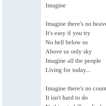
VA
Imagine
Imagine there's no he
It's easy if you try
No hell below us
C
Above us only sky
Imagine all the people
Living for today...
Imagine there's no cou
OL
It isn't hard to do