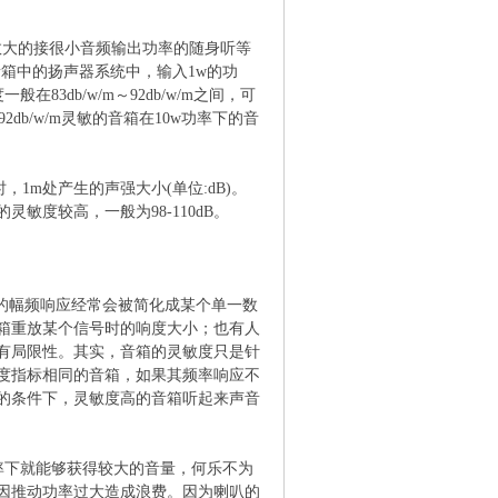
数大的接很小音频输出功率的随身听等
音箱中的扬声器系统中，输入1w的功
3db/w/m～92db/w/m之间，可
db/w/m灵敏的音箱在10w功率下的音
1m处产生的声强大小(单位:dB)。
敏度较高，一般为98-110dB。
的幅频响应经常会被简化成某个单一数
箱重放某个信号时的响度大小；也有人
有局限性。其实，音箱的灵敏度只是针
度指标相同的音箱，如果其频率响应不
的条件下，灵敏度高的音箱听起来声音
率下就能够获得较大的音量，何乐不为
因推动功率过大造成浪费。因为喇叭的