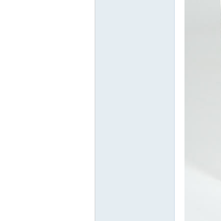
ati
on
an