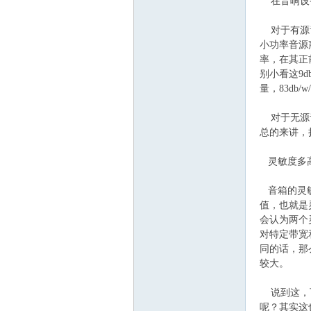
在音响设备
VA
对于有源音
小功率音源
率，在其正前
别小看这9d
量，83db
对于无源音
总的来讲，扬
C
灵敏度多
音箱的灵敏
值，也就是
会认为两个
对特定带宽
同的话，那
较大。
OL
说到这，可
呢？其实这