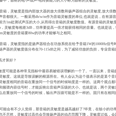
中，器材的电-声或声-电转换能力的大小称为器材的灵敏度。
箱，灵敏度是指内部放大器的放大倍数和扬声器组合的灵敏度,放大倍
声音都很大。一般采用db/w/m作为音箱灵敏度的单位,也就是说，在有源
方1m处测试声压的大小,从而得出音箱的灵敏度数值。有源音箱的灵敏度一般在8
b，灵敏度每相差3dB，功率要提高一倍才能获得相同的音量。也就是说，92
/w/m灵敏度的音箱要80w的功率才能够与之相同。
箱，灵敏度指的是扬声器组合在功放系统在给予音箱1W的1000Hz信号时，
声器的灵敏度值分布在70-115dB之间，为了减轻功放的负担，专业音箱的灵
高才算好？
度可能是各种常见指标中最容易被错误理解的一个了。一直以来，音箱
灵敏度。这就是导致误解的根源所在。有人会认为这个值表示的是某个音
灵敏度相同的音箱在重放同一个信号的时候响度是一样的。这两个观点都
和频谱内容信号时，才能反映出音箱声压级的大小。也就是说，两个灵敏
么在重放同一个信号的时候，输出声压级可能是不一样的。固只有在相同
能会有不少人觉得，那音箱的灵敏度是越高越好了?毕竟，在较小的功
也不尽然，灵敏度过高也会导致扬声器的动态范围下降，灵敏度过低，会