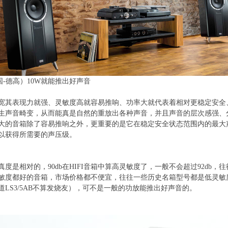
国-德高）10W就能推出好声音
宽其表现力就强、灵敏度高就容易推响、功率大就代表着相对更稳定安全
生声音畸变，从而能真是自然的重放出各种声音，并且声音的层次感强、
大的音箱除了容易推响之外，更重要的是它在稳定安全状态范围内的最大声
以获得所需要的声压级。
真度是相对的，90db在HIFI音箱中算高灵敏度了，一般不会超过92db
敏度都好的音箱，市场价格都不便宜，往往一些历史名箱型号都是低灵敏度，
知道LS3/5AB不算发烧友），可不是一般的功放能推出好声音的。