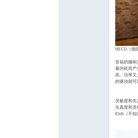
ati
HECO（德
音箱的频响
量内耗而产
高、功率又
的驱动就可
ng,
灵敏度和失
失真度和灵
83db（不