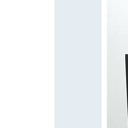
Ve
ntil