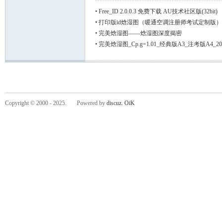
•
Free_ID 2.0.0.3 免费下载 AU技术社区版(32bit)
•
打印版id焓湿图（暖通空调注册师考试定制版
•
完美焓湿图——焓湿图深度揭密
•
完美焓湿图_Cp.g=1.01_经典版A3_注考版A4_20
Co
Copyright © 2000 - 2025. Powered by
discuz.
OiK
ndi