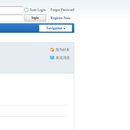
Auto Login
Forgot Password
login
Register Now
Navigation
加为好友
发送消息