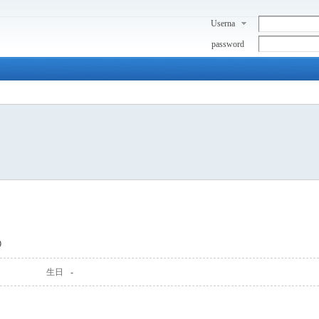
Userna
me
password
9
生日
-